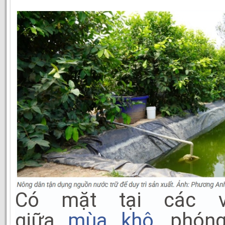
Có mặt tại các v
giữa
mùa khô
, phóng