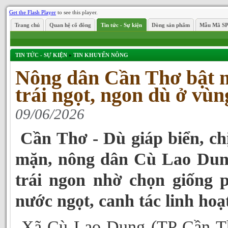
Get the Flash Player
to see this player.
Trang chủ
Quan hệ cổ đông
Tin tức - Sự kiện
Dòng sản phẩm
Mẫu Mã S
TIN TỨC - SỰ KIỆN
»
TIN KHUYẾN NÔNG
Nông dân Cần Thơ bật m
trái ngọt, ngon dù ở vù
09/06/2026
Cần Thơ - Dù giáp biển, c
mặn, nông dân Cù Lao Dung
trái ngon nhờ chọn giống 
nước ngọt, canh tác linh hoạ
Xã Cù Lao Dung (TP Cần Th