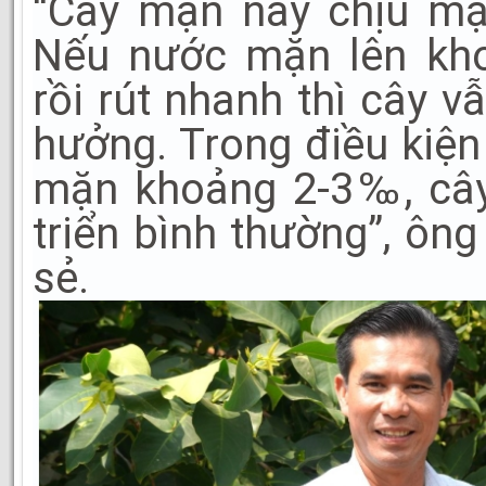
“Cây mận này chịu mặ
Nếu nước mặn lên k
rồi rút nhanh thì cây vẫ
hưởng. Trong điều kiện
mặn khoảng 2-3‰, cây
triển bình thường”, ôn
sẻ.