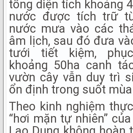
tổng diện tích khoảng 
nước được tích trữ t
nước mưa vào các thá
âm lịch, sau đó đưa và
tưới tiết kiệm, ph
khoảng 50ha canh tác
vườn cây vẫn duy trì s
ổn định trong suốt mù
Theo kinh nghiệm thực 
“hơi mặn tự nhiên” của
Lao Dung không hoàn t