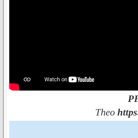
P
Theo
https