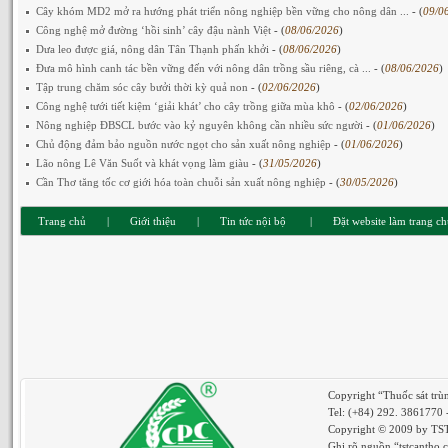
Cây khóm MD2 mở ra hướng phát triển nông nghiệp bền vững cho nông dân ...
- (
09/0
Công nghệ mở đường ‘hồi sinh’ cây đậu nành Việt
- (
08/06/2026
)
Dưa leo được giá, nông dân Tân Thạnh phấn khởi
- (
08/06/2026
)
Đưa mô hình canh tác bền vững đến với nông dân trồng sầu riêng, cà ...
- (
08/06/2026
)
Tập trung chăm sóc cây bưởi thời kỳ quả non
- (
02/06/2026
)
Công nghệ tưới tiết kiệm ‘giải khát’ cho cây trồng giữa mùa khô
- (
02/06/2026
)
Nông nghiệp ĐBSCL bước vào kỷ nguyên không cần nhiều sức người
- (
01/06/2026
)
Chủ động đảm bảo nguồn nước ngọt cho sản xuất nông nghiệp
- (
01/06/2026
)
Lão nông Lê Văn Suốt và khát vọng làm giàu
- (
31/05/2026
)
Cần Thơ tăng tốc cơ giới hóa toàn chuỗi sản xuất nông nghiệp
- (
30/05/2026
)
Trang chủ
|
Giới thiệu
|
Tin tức nội bộ
|
Đặt website làm trang c
Copyright “Thuốc sát tr
Tel: (+84) 292. 3861770
Copyright © 2009 by TSTC
Ghi rõ nguồn “tstcantho.c