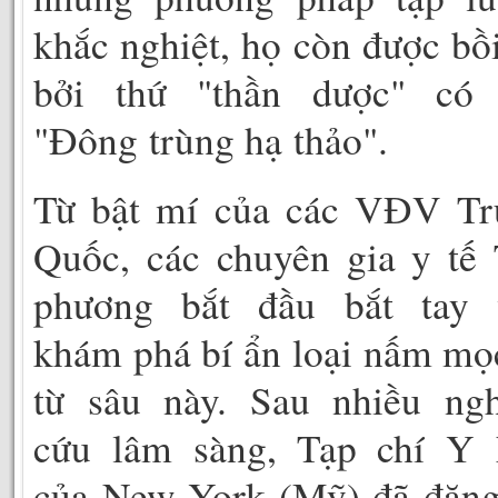
khắc nghiệt, họ còn được bồ
bởi thứ "thần dược" có 
"Đông trùng hạ thảo".
Từ bật mí của các VĐV Tr
Quốc, các chuyên gia y tế
phương bắt đầu bắt tay 
khám phá bí ẩn loại nấm mọ
từ sâu này. Sau nhiều ngh
cứu lâm sàng, Tạp chí Y 
của New York (Mỹ) đã đăng