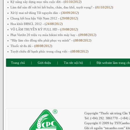
Kỹ năng xây dựng mục tiêu cuộc đời
- (
01/10/2012
)
Làm thế nào để vứt bỏ hết buồn, chán, đau khổ, tuyệt vọng?
- (
01/10/2012
)
Xử lý mai nở đúng Tết nguyên đán
- (
30/09/2012
)
Chung kết hoa hậu Việt Nam 2012
- (
29/08/2012
)
Hoa khôi ĐBSCL 2012
- (
24/08/2012
)
VÕ LÂM TRUYỀN KỲ FULL HD
- (
19/08/2012
)
Phạt VietJet 20 triệu vụ múa bikini trên máy bay
- (
09/08/2012
)
“Hãy làm cho đồng tiền phải phục vụ mình”
- (
08/08/2012
)
Thuốc từ đu đủ
- (
08/08/2012
)
Tuyệt chiêu để hạnh phúc trong công việc
- (
08/08/2012
)
Trang chủ
|
Giới thiệu
|
Tin tức nội bộ
|
Đặt website làm trang c
Copyright “Thuốc sát trùng Cần 
Tel: (+84) 292. 3861770 - (+84)
Copyright © 2009 by TSTCantho. 
Ghi rõ nguồn “tstcantho.com” khi 