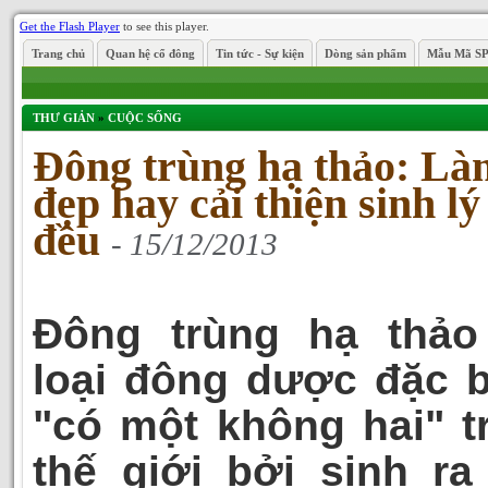
Get the Flash Player
to see this player.
Trang chủ
Quan hệ cổ đông
Tin tức - Sự kiện
Dòng sản phẩm
Mẫu Mã S
THƯ GIẢN
»
CUỘC SỐNG
Đông trùng hạ thảo: Là
đẹp hay cải thiện sinh lý
đều
- 15/12/2013
Đông trùng hạ thảo
loại đông dược đặc b
"có một không hai" t
thế giới bởi sinh ra