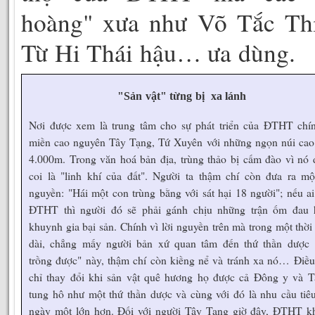
hoàng" xưa như Võ Tắc Thi
Từ Hi Thái hậu… ưa dùng.
"Sản vật" từng bị xa lánh
Nơi được xem là trung tâm cho sự phát triển của ĐTHT chín
miền cao nguyên Tây Tạng, Tứ Xuyên với những ngọn núi cao 
4.000m. Trong văn hoá bản địa, trùng thảo bị cấm đào vì nó
coi là "linh khí của đất". Người ta thậm chí còn đưa ra mộ
nguyền: "Hái một con trùng bằng với sát hại 18 người"; nếu a
ĐTHT thì người đó sẽ phải gánh chịu những trận ốm đau 
khuynh gia bại sản. Chính vì lời nguyền trên mà trong một thời
dài, chẳng mấy người bản xứ quan tâm đến thứ thần dược 
trồng được" này, thậm chí còn kiềng nể và tránh xa nó… Điề
chỉ thay đổi khi sản vật quê hương họ được cả Đông y và T
tung hô như một thứ thần dược và cùng với đó là nhu cầu tiê
ngày một lớn hơn. Đối với người Tây Tạng giờ đây, ĐTHT k