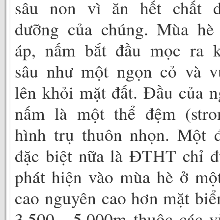
sâu non vì ăn hết chất d
dưỡng của chúng. Mùa hè
áp, nấm bắt đầu mọc ra k
sâu như một ngọn cỏ và v
lên khỏi mặt đất. Đầu của 
nấm là một thể đệm (stro
hình trụ thuôn nhọn. Một 
đặc biệt nữa là ĐTHT chỉ 
phát hiện vào mùa hè ở mộ
cao nguyên cao hơn mặt biể
3.500 - 5.000m thuộc các 