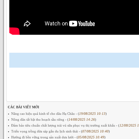
CÁC BÀI VIẾT MỚI
Nâng cao hiệu quả kinh tế cho dâu Hạ Châu
- (
19/08/2025 10:13
)
Nông dân tất bật thu hoạch sầu riêng
- (
14/08/2025 14:26
)
Đảm bảo tiêu chuẩn chất lượng trái vú sữa phục vụ thị trường xuất khẩu
- (
12/08/2025 1
Triển vọng trồng dừa sáp gắn du lịch sinh thái
- (
07/08/2025 10:40
)
Hướng đi bền vững trong sản xuất dưa lưới
- (
05/08/2025 10:49
)