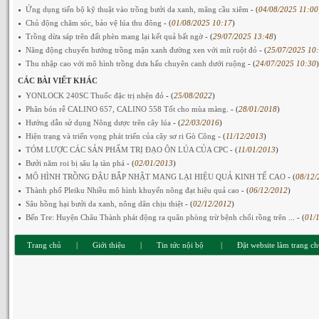
Ứng dụng tiến bộ kỹ thuật vào trồng bưởi da xanh, mãng cầu xiêm
- (
04/08/2025 11:00
Chủ động chăm sóc, bảo vệ lúa thu đông
- (
01/08/2025 10:17
)
Trồng dừa sáp trên đất phèn mang lại kết quả bất ngờ
- (
29/07/2025 13:48
)
Năng động chuyển hướng trồng mận xanh đường xen với mít ruột đỏ
- (
25/07/2025 10
Thu nhập cao với mô hình trồng dưa hấu chuyên canh dưới ruộng
- (
24/07/2025 10:30
)
CÁC BÀI VIẾT KHÁC
YONLOCK 240SC Thuốc đặc trị nhện đỏ
- (
25/08/2022
)
Phân bón rễ CALINO 657, CALINO 558 Tốt cho mùa màng.
- (
28/01/2018
)
Hướng dẫn sử dụng Nông dược trên cây lúa
- (
22/03/2016
)
Hiện trạng và triển vọng phát triển của cây sơ ri Gò Công
- (
11/12/2013
)
TÓM LƯỢC CÁC SẢN PHẨM TRỊ ĐẠO ÔN LÚA CỦA CPC
- (
11/01/2013
)
Bưởi năm roi bị sâu lạ tàn phá
- (
02/01/2013
)
MÔ HÌNH TRỒNG ĐẬU BẮP NHẬT MANG LẠI HIỆU QUẢ KINH TẾ CAO
- (
08/12/
Thành phố Pleiku Nhiều mô hình khuyến nông đạt hiệu quả cao
- (
06/12/2012
)
Sâu hồng hại bưởi da xanh, nông dân chịu thiệt
- (
02/12/2012
)
Bến Tre: Huyện Châu Thành phát động ra quân phòng trừ bệnh chổi rồng trên ...
- (
01/
Trang chủ
|
Giới thiệu
|
Tin tức nội bộ
|
Đặt website làm trang c