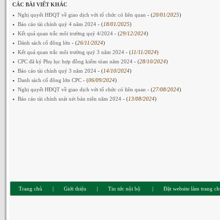
CÁC BÀI VIẾT KHÁC
Nghị quyết HĐQT về giao dịch với tổ chức có liên quan
- (
20/01/2025
)
Báo cáo tài chính quý 4 năm 2024
- (
18/01/2025
)
Kết quả quan trắc môi trường quý 4/2024
- (
29/12/2024
)
Dánh sách cổ đông lớn
- (
26/11/2024
)
Kết quả quan trắc môi trường quý 3 năm 2024
- (
11/11/2024
)
CPC đã ký Phụ lục hợp đồng kiểm tóan năm 2024
- (
28/10/2024
)
Báo cáo tài chính quý 3 năm 2024
- (
14/10/2024
)
Danh sách cổ đông lớn CPC
- (
06/09/2024
)
Nghị quyết HĐQT về giao dịch với tổ chức có liên quan
- (
27/08/2024
)
Báo cáo tài chính soát xét bán niên năm 2024
- (
13/08/2024
)
Trang chủ
|
Giới thiệu
|
Tin tức nội bộ
|
Đặt website làm trang c