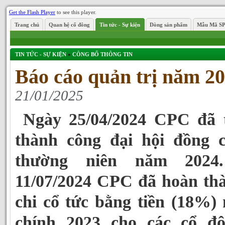
Get the Flash Player
to see this player.
Trang chủ
Quan hệ cổ đông
Tin tức - Sự kiện
Dòng sản phẩm
Mẫu Mã S
TIN TỨC - SỰ KIỆN
»
CÔNG BỐ THÔNG TIN
Báo cáo quản trị năm 2
21/01/2025
Ngày 25/04/2024 CPC đã 
thành công đại hội đồng 
thường niên năm 2024
11/07/2024 CPC đã hoàn thà
chi cổ tức bằng tiền (18%)
chính 2023 cho các cổ đ