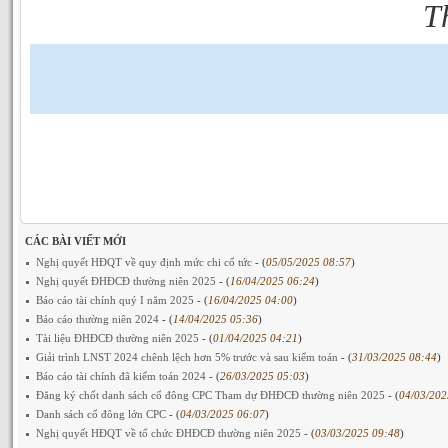
T
CÁC BÀI VIẾT MỚI
Nghị quyết HĐQT về quy định mức chi cổ tức
- (
05/05/2025 08:57
)
Nghị quyết ĐHĐCĐ thường niên 2025
- (
16/04/2025 06:24
)
Báo cáo tài chính quý I năm 2025
- (
16/04/2025 04:00
)
Báo cáo thường niên 2024
- (
14/04/2025 05:36
)
Tài liệu ĐHĐCĐ thường niên 2025
- (
01/04/2025 04:21
)
Giải trình LNST 2024 chênh lệch hơn 5% trước và sau kiểm toán
- (
31/03/2025 08:44
)
Báo cáo tài chính đã kiểm toán 2024
- (
26/03/2025 05:03
)
Đăng ký chốt danh sách cổ đông CPC Tham dự ĐHĐCĐ thường niên 2025
- (
04/03/202
Danh sách cổ đông lớn CPC
- (
04/03/2025 06:07
)
Nghị quyết HĐQT về tổ chức ĐHĐCĐ thường niên 2025
- (
03/03/2025 09:48
)