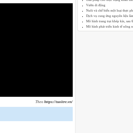
Vườn di động
Nuôi và chế biến một loại thực p
Dịch vụ cung ứng nguyên liệu làm
Mô hình trang trại khép kín, sau 6 
Mô hình phát triển kinh tế nông n
Theo
https://tuoitre.vn/