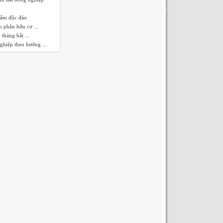
hẩm độc đáo
 phân hữu cơ ...
tháng bắt ...
ghiệp theo hướng ...