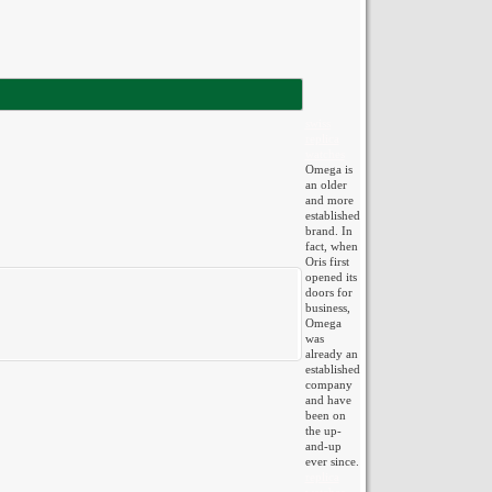
swiss
replica
watches
Omega is
an older
and more
established
brand. In
fact, when
Oris first
opened its
doors for
business,
Omega
was
already an
established
company
and have
been on
the up-
and-up
ever since.
replica