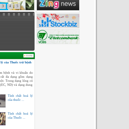
3
4
5
 lý của Thuốc trừ bệnh
m bệnh và vi khuẩn do
 rất đa dạng gồm dạng
bột. Trong dạng lỏng có
 (EC, ND) và dạng dung
Tính chất hoá lý
của thuốc ...
Tính chất hoá lý
của Thuốc ...