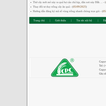
Thứ cây mới mẻ này ra quả bự cản chả kịp, dân nơi này Đắk ...
- (
Thay đổi tư duy trồng cây ăn quả
- (
05/09/2025
)
Hướng dẫn đăng ký mã số vùng trồng nhanh chóng trọn gói
- (
05
Trang chủ
|
Giới thiệu
|
Tin tức nội bộ
|
Đặ
Copyr
Tel: 
Copyr
Ghi rõ