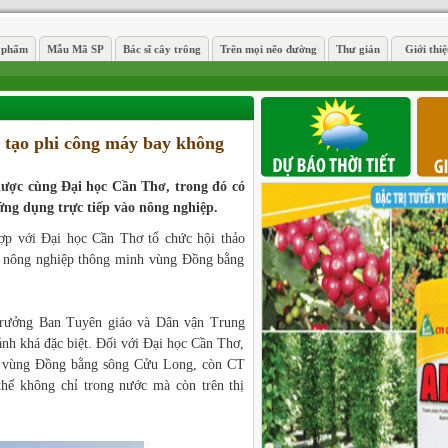
 phẩm
Mẫu Mã SP
Bác sĩ cây trông
Trên mọi nẽo đường
Thư giản
Giới thi
 tạo phi công máy bay không
lược cùng Đại học Cần Thơ, trong đó có
ứng dụng trực tiếp vào nông nghiệp.
p với Đại học Cần Thơ tổ chức hội thảo
o nông nghiệp thông minh vùng Đồng bằng
 trưởng Ban Tuyên giáo và Dân vận Trung
ảnh khá đặc biệt. Đối với Đại học Cần Thơ,
ủa vùng Đồng bằng sông Cửu Long, còn CT
thế không chỉ trong nước mà còn trên thị