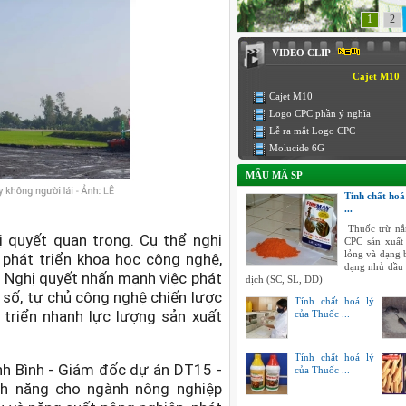
1
2
VIDEO CLIP
Cajet M10
Cajet M10
Logo CPC phần ý nghĩa
Lễ ra mắt Logo CPC
Molucide 6G
MẪU MÃ SP
Tính chất hoá
...
Thuốc trừ nắ
ị quyết quan trọng. Cụ thể nghị
CPC sản xuất
lỏng và dạng 
 phát triển khoa học công nghệ,
dạng nhủ dầu
. Nghị quyết nhấn mạnh việc phát
dịch (SC, SL, DD)
 số, tự chủ công nghệ chiến lược
Tính chất hoá lý
 triển nhanh lực lượng sản xuất
của Thuốc ...
Tính chất hoá lý
anh Bình - Giám đốc dự án DT15 -
của Thuốc ...
nh năng cho ngành nông nghiệp