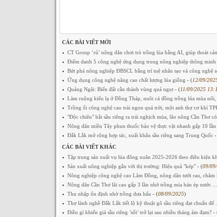
CÁC BÀI VIẾT MỚI
CT Group ’rủ’ nông dân chơi trò trồng lúa bằng AI, giúp thoát cản
Điểm danh 5 công nghệ ứng dụng trong nông nghiệp thông min
Bứt phá nông nghiệp ĐBSCL bằng trí tuệ nhân tạo và công nghệ 
Ứng dụng công nghệ nâng cao chất lượng lúa giống
- (
12/09/202
Quảng Ngãi: Biến đất cằn thành vùng quả ngọt
- (
11/09/2025 13:
Làm ruộng kiểu lạ ở Đồng Tháp, nuôi cá đồng trồng lúa mùa nổi,
Trồng ổi công nghệ cao trái ngon quá trời, một anh thợ cơ khí T
"Độc chiêu" bắt sầu riêng ra trái nghịch mùa, lão nông Cần Thơ có
Nông dân miền Tây phun thuốc bảo vệ thực vật nhanh gấp 10 lần 
Đắk Lắk mở rộng hợp tác, xuất khẩu sầu riêng sang Trung Quốc
-
CÁC BÀI VIẾT KHÁC
Tập trung sản xuất vụ lúa đông xuân 2025-2026 theo điều kiện khí
Sản xuất nông nghiệp gắn với thị trường: Hiệu quả "kép"
- (
09/09
Nông nghiệp công nghệ cao Lâm Đồng, nông dân tưới rau, chăm 
Nông dân Cần Thơ lãi cao gấp 3 lần nhờ trồng mía bán ép nước ..
Thu nhập ổn định nhờ trồng dưa hấu
- (
08/09/2025
)
Thợ lành nghề Đắk Lắk tiết lộ kỹ thuật gõ sầu riêng đạt chuẩn để .
Điều gì khiến giá sầu riêng ’sốt’ trở lại sau nhiều tháng ảm đạm?
- 