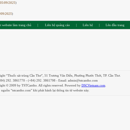
05/09/2025
)
/09/2025
)
t website làm trang chủ
|
Liên hệ quảng cáo
|
Liên hệ
|
Lên đầu trang
ight “Thuốc sát trùng Cần Thơ”, 51 Trương Văn Diễn, Phường Phước Thới, TP. Cần Thơ.
(+84) 292. 3861770 - (+84) 292. 3861798 - Email: admin@tstcantho.com
ight © 2009 by TSTCantho. All rights reserved. Powered by
DSCVietnam.com
.
 nguồn “tstcantho.com” khi phát hành lại thông tin từ website này.