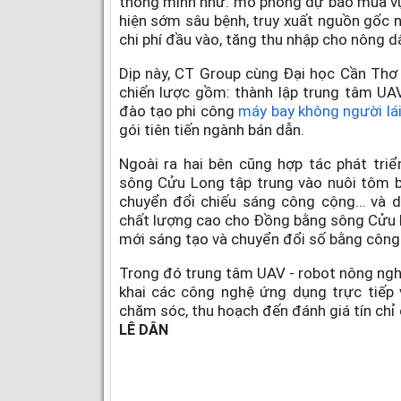
thông minh như: mô phỏng dự báo mùa vụ
hiện sớm sâu bệnh, truy xuất nguồn gốc n
chi phí đầu vào, tăng thu nhập cho nông d
Dịp này, CT Group cùng Đại học Cần Thơ 
chiến lược gồm: thành lập trung tâm UA
đào tạo phi công
máy bay không người lá
gói tiên tiến ngành bán dẫn.
Ngoài ra hai bên cũng hợp tác phát tri
sông Cửu Long tập trung vào nuôi tôm b
chuyển đổi chiếu sáng công cộng… và d
chất lượng cao cho Đồng bằng sông Cửu 
mới sáng tạo và chuyển đổi số bằng công
Trong đó trung tâm UAV - robot nông nghi
khai các công nghệ ứng dụng trực tiếp 
chăm sóc, thu hoạch đến đánh giá tín chỉ 
LÊ DÂN