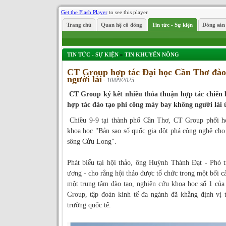
Get the Flash Player
to see this player.
Trang chủ
Quan hệ cổ đông
Tin tức - Sự kiện
Dòng sản
TIN TỨC - SỰ KIỆN
»
TIN KHUYẾN NÔNG
CT Group hợp tác Đại học Cần Thơ đào
người lái
- 10/09/2025
CT Group ký kết nhiều thỏa thuận hợp tác chiến 
hợp tác đào tạo phi công máy bay không người lái 
Chiều 9-9 tại thành phố Cần Thơ, CT Group phối hợ
khoa học "Bản sao số quốc gia đột phá công nghệ ch
sông Cửu Long".
Phát biểu tại hội thảo, ông Huỳnh Thành Đạt - Phó
ương - cho rằng hội thảo được tổ chức trong một bối c
một trung tâm đào tạo, nghiên cứu khoa học số 1 c
Group, tập đoàn kinh tế đa ngành đã khẳng định vị 
trường quốc tế.