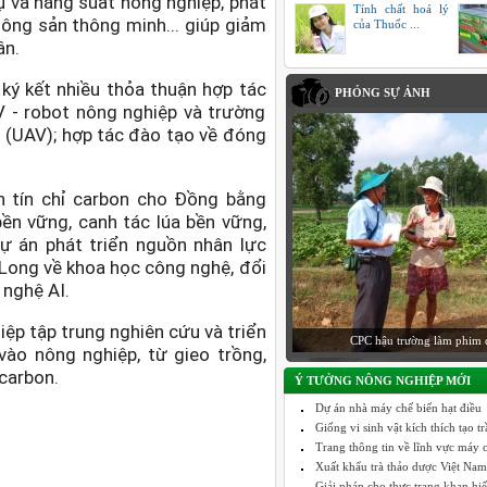
 và năng suất nông nghiệp, phát
Tính chất hoá lý
ông sản thông minh... giúp giảm
của Thuốc ...
ân.
ký kết nhiều thỏa thuận hợp tác
PHÓNG SỰ ẢNH
V - robot nông nghiệp và trường
i
(UAV); hợp tác đào tạo về đóng
ển tín chỉ carbon cho Đồng bằng
ền vững, canh tác lúa bền vững,
ự án phát triển nguồn nhân lực
Long về khoa học công nghệ, đổi
 nghệ AI.
ệp tập trung nghiên cứu và triển
CPC hậu trường làm phim 
vào nông nghiệp, từ gieo trồng,
carbon.
Ý TƯỞNG NÔNG NGHIỆP MỚI
Dự án nhà máy chế biến hạt điều
Giống vi sinh vật kích thích tạo 
Trang thông tin về lĩnh vực máy c
Xuất khẩu trà thảo dược Việt Nam
Giải pháp cho thực trạng khan hi