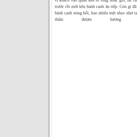
vị khách vào quán kêu tô lòng hoặc giò, lai r
trước rồi mới kêu bánh canh ăn tiếp. Còn gì 
bánh canh nóng hổi, bao nhiêu mệt nhọc như t
thấm đượm hương 