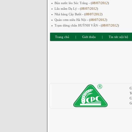
Bún nước lèo Sóc Trăng
- (
08/07/2012
)
Lẩu mắm Dạ Lý
- (
08/07/2012
)
Nhà hàng Cây Bưởi
- (
08/07/2012
)
Quán cơm niêu Hà Nội
- (
08/07/2012
)
Trạm dừng chân HUỲNH VÂN
- (
08/07/2012
)
Trang chủ
|
Giới thiệu
|
Tin tức nội bộ
C
T
C
G