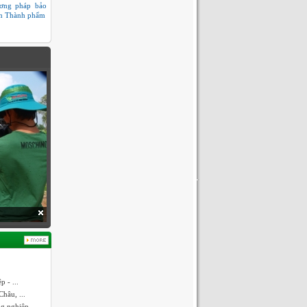
ơng pháp bảo
n Thành phẩm
 - ...
hâu, ...
ng nghiệp