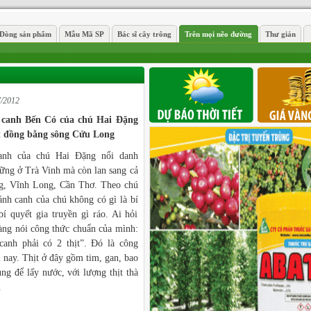
Dòng sản phẩm
Mẫu Mã SP
Bác sĩ cây trông
Trên mọi nẽo đường
Thư giản
7/2012
canh Bến Có của chú Hai Đặng
ệt đồng bằng sông Cửu Long
nh của chú Hai Đặng nổi danh
ững ở Trà Vinh mà còn lan sang cả
g, Vĩnh Long, Cần Thơ. Theo chú
ánh canh của chú không có gì là bí
í quyết gia truyền gì ráo. Ai hỏi
àng nói công thức chuẩn của mình:
canh phải có 2 thịt”. Đó là công
 nay. Thịt ở đây gồm tim, gan, bao
hung để lấy nước, với lượng thịt thà
.