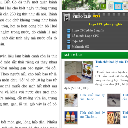
ầu Bến Có đã thấy một quán bánh
1
2
3
4
hú Hai cho biết ngày thường trung
i cần 250 kg thịt như đã nói. Bánh
VIDEO CLIP
hơi đục chứ không trong như bánh
Logo CPC phần ý nghĩa
 tròn, hơi to hơn cọng bún bò Huế
Logo CPC phần ý nghĩa
 ngâm trong nước, đó chính là nét
Lễ ra mắt Logo CPC
ẽ nhờ đặc tính này mà nước của tô
Cajet M10
âu.
Molucide 6G
MẪU MÃ SP
ên liệu làm bánh canh còn là thịt
ó một sắc thái riêng cứ thay nhau
Tính chất hoá lý của T
...
Nhai miếng gan béo ngậy, rồi đổi
Thuốc trừ nắm bệnh v
 Theo người nấu cho biết bao tử là
CPC sản xuất rất đa 
à món chịu “lỗ” vì cứ 10 kg bao tử
lỏng và dạng bột. Tron
dạng nhủ dầu (EC, ND)
ược chà muối cho sạch hết nhớt sau
dịch (SC, SL, DD)
vị và khìa với nước dừa tươi cho
Tính chất hoá lý
Tín
vừa miệng, cắt miếng vừa ăn, trụng
của Thuốc ...
của 
 tim, gan, lỗ tai, giò vậy là đủ bộ
Tính chất hoá lý
Tín
của Thuốc ...
của 
bởi món giò, lòng hấp dẫn. Nhiều