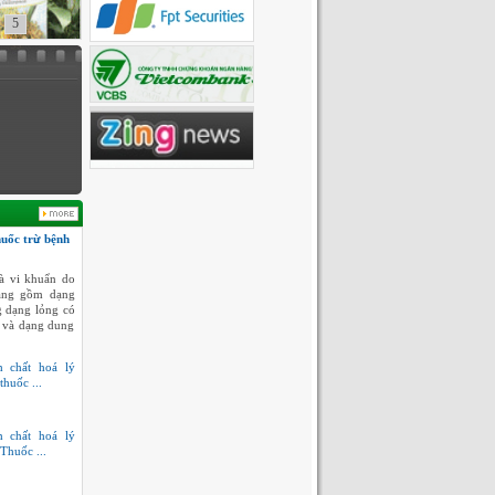
5
huốc trừ bệnh
à vi khuẩn do
dạng gồm dạng
g dạng lỏng có
 và dạng dung
h chất hoá lý
thuốc ...
h chất hoá lý
Thuốc ...