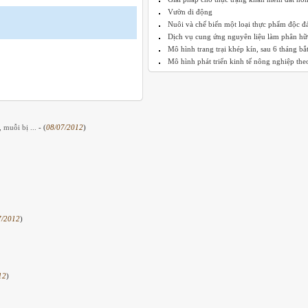
Vườn di động
Nuôi và chế biến một loại thực phẩm độc đ
Dịch vụ cung ứng nguyên liệu làm phân hữu
Mô hình trang trại khép kín, sau 6 tháng bắt 
Mô hình phát triển kinh tế nông nghiệp theo
, muỗi bị ...
- (
08/07/2012
)
7/2012
)
12
)