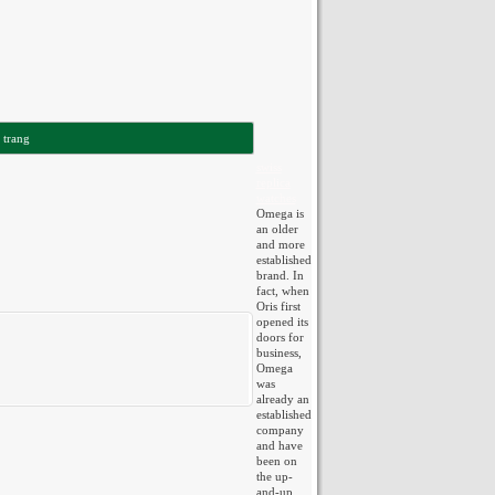
 trang
swiss
replica
watches
Omega is
an older
and more
established
brand. In
fact, when
Oris first
opened its
doors for
business,
Omega
was
already an
established
company
and have
been on
the up-
and-up