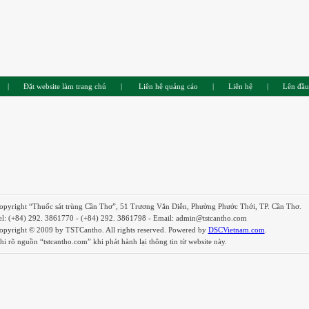
|
Đặt website làm trang chủ
|
Liên hệ quảng cáo
|
Liên hệ
|
Lên đầu
opyright “Thuốc sát trùng Cần Thơ”, 51 Trương Văn Diễn, Phường Phước Thới, TP. Cần Thơ.
el: (+84) 292. 3861770 - (+84) 292. 3861798 - Email: admin@tstcantho.com
opyright © 2009 by TSTCantho. All rights reserved. Powered by
DSCVietnam.com
.
hi rõ nguồn “tstcantho.com” khi phát hành lại thông tin từ website này.