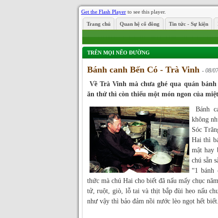
Get the Flash Player
to see this player.
Trang chủ
Quan hệ cổ đông
Tin tức - Sự kiện
TRÊN MỌI NẼO ĐƯỜNG
Bánh canh Bến Có - Trà Vinh
- 08/0
Về Trà Vinh mà chưa ghé qua quán bánh 
ăn thử thì còn thiếu một món ngon của mi
Bánh ca
không nh
Sóc Trăn
Hai thì b
mật hay b
chú sẵn s
“1 bánh 
thức mà chú Hai cho biết đã nấu mấy chục năm
tử, ruột, giò, lỗ tai và thịt bắp đùi heo nấu c
như vậy thì bảo đảm nồi nước lèo ngọt hết biết