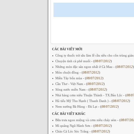
CÁC BÀI VIẾT MỚI
Công ty thuốc trừ sâu làm lễ cầu siêu cho côn trùng gián
Chuyện tình cà phê muối
- (
08/07/2012
)
Những món đặc sản ngon nhất ở Cà Mau
- (
08/07/2012
)
Món chuột đồng
- (
08/07/2012
)
Miền Tây bốn mùa
- (
08/07/2012
)
Cần Thơ - Việt Nam
- (
08/07/2012
)
Sông nước miền Nam
- (
08/07/2012
)
Nhà hàng cơm niêu Thuận Thành - TX.Bảo Lộc
- (
08/0
Hủ tiếu Mỹ Tho Hạnh ( Thanh Danh )
- (
08/07/2012
)
Nem nướng Bà Hùng - Đà Lạt
- (
08/07/2012
)
CÁC BÀI VIẾT KHÁC
Bữa trưa ngon miệng và cơm niêu cháy sém
- (
08/07/20
Mì quảng Ngũ Hành Sơn
- (
08/07/2012
)
Cháo Cá Lóc Sóc Trăng
- (
08/07/2012
)