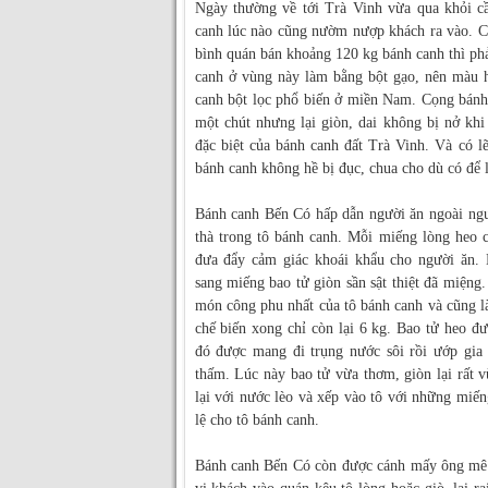
Ngày thường về tới Trà Vinh vừa qua khỏi c
canh lúc nào cũng nườm nượp khách ra vào. C
bình quán bán khoảng 120 kg bánh canh thì phả
canh ở vùng này làm bằng bột gạo, nên màu 
canh bột lọc phổ biến ở miền Nam. Cọng bánh
một chút nhưng lại giòn, dai không bị nở khi
đặc biệt của bánh canh đất Trà Vinh. Và có l
bánh canh không hề bị đục, chua cho dù có để l
Bánh canh Bến Có hấp dẫn người ăn ngoài nguy
thà trong tô bánh canh. Mỗi miếng lòng heo c
đưa đẩy cảm giác khoái khẩu cho người ăn. 
sang miếng bao tử giòn sần sật thiệt đã miệng.
món công phu nhất của tô bánh canh và cũng l
chế biến xong chỉ còn lại 6 kg. Bao tử heo đ
đó được mang đi trụng nước sôi rồi ướp gia 
thấm. Lúc này bao tử vừa thơm, giòn lại rất 
lại với nước lèo và xếp vào tô với những miếng
lệ cho tô bánh canh.
Bánh canh Bến Có còn được cánh mấy ông mê 