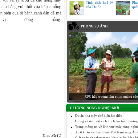
ai với vài ly rượu đế cho nóng máy
Tính chất hoá lý
Phư
đã cho bằng vừa thổi vừa húp muỗng
của Thuốc ...
quả
an biến qua tô bánh canh dân dã mà
vị đồng bằng.
PHÓNG SỰ ẢNH
CPC hậu trường làm phim quảng cáo
Ý TƯỞNG NÔNG NGHIỆP MỚI
Dự án nhà máy chế biến hạt điều
Giống vi sinh vật kích thích tạo trầm hương
Trang thông tin về lĩnh vực máy công nghiệp
Xuất khẩu trà thảo dược Việt Nam sang Âu C
Theo
SGTT
Giải pháp cho thực trạng khan hiếm đất nô