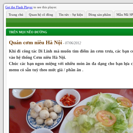
Get the Flash Player
to see this player.
Trang chủ
Quan hệ cổ đông
Tin tức - Sự kiện
Dòng sản phẩm
Mẫu Mã S
TRÊN MỌI NẼO ĐƯỜNG
Quán cơm niêu Hà Nội
- 07/06/2012
Khi đi công tác Di Linh mà muốn tìm điểm ăn cơm trưa, các bạn c
vào hệ thống Cơm niêu Hà Nội.
Chúc các bạn ngon miệng với nhiều món ăn đa dạng cho bạn lựa c
menu có sẵn tuỳ theo mức giá / phần ăn .