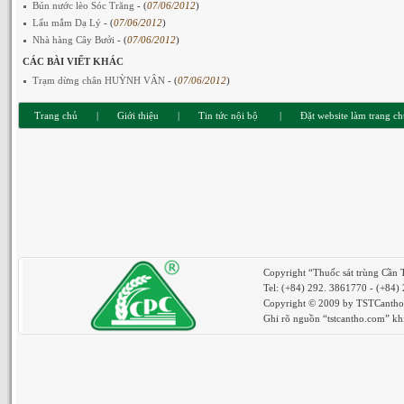
Bún nước lèo Sóc Trăng
- (
07/06/2012
)
Lẩu mắm Dạ Lý
- (
07/06/2012
)
Nhà hàng Cây Bưởi
- (
07/06/2012
)
CÁC BÀI VIẾT KHÁC
Trạm dừng chân HUỲNH VÂN
- (
07/06/2012
)
Trang chủ
|
Giới thiệu
|
Tin tức nội bộ
|
Đặt website làm trang c
Copyright “Thuốc sát trùng Cần
Tel: (+84) 292. 3861770 - (+84)
Copyright © 2009 by TSTCantho. 
Ghi rõ nguồn “tstcantho.com” khi 