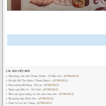
CÁC BÀI VIẾT MỚI
Nhà hàng cơm niêu Thuận Thành - TX.Bảo Lộc
- (
07/06/2012
)
Hủ tiếu Mỹ Tho Hạnh ( Thanh Danh )
- (
07/06/2012
)
Nem nướng Bà Hùng - Đà Lạt
- (
07/06/2012
)
Bánh canh Bến Có - Trà Vinh
- (
07/06/2012
)
Bữa trưa ngon miệng và cơm niêu cháy sém
- (
07/06/2012
)
Mì quảng Ngũ Hành Sơn
- (
07/06/2012
)
Cháo Cá Lóc Sóc Trăng
- (
07/06/2012
)