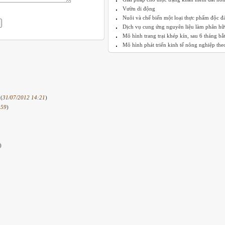
Vườn di động
Nuôi và chế biến một loại thực phẩm độc đ
Dịch vụ cung ứng nguyên liệu làm phân hữu
Mô hình trang trại khép kín, sau 6 tháng bắt 
Mô hình phát triển kinh tế nông nghiệp theo
 (
31/07/2012 14:21
)
:59
)
)