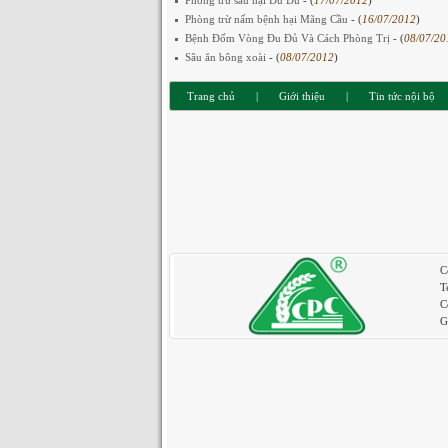
Phòng trừ sâu hại Đu Đủ
- (
17/07/2012
)
Phòng trừ nấm bệnh hại Mãng Cầu
- (
16/07/2012
)
Bệnh Đốm Vòng Đu Đủ Và Cách Phòng Trị
- (
08/07/20
Sâu ăn bông xoài
- (
08/07/2012
)
Trang chủ
|
Giới thiệu
|
Tin tức nội bộ
C
T
C
G