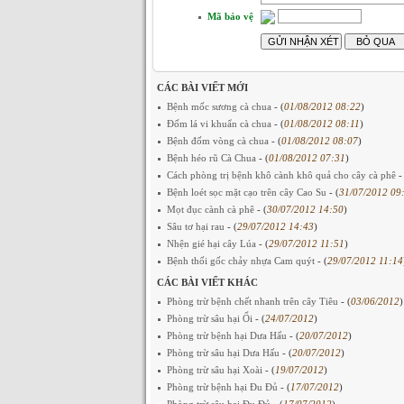
Mã bảo vệ
CÁC BÀI VIẾT MỚI
Bệnh mốc sương cà chua
- (
01/08/2012 08:22
)
Đốm lá vi khuẩn cà chua
- (
01/08/2012 08:11
)
Bệnh đốm vòng cà chua
- (
01/08/2012 08:07
)
Bệnh héo rũ Cà Chua
- (
01/08/2012 07:31
)
Cách phòng trị bệnh khô cành khô quả cho cây cà phê
-
Bệnh loét sọc mặt cạo trên cây Cao Su
- (
31/07/2012 09
Mọt đục cành cà phê
- (
30/07/2012 14:50
)
Sâu tơ hại rau
- (
29/07/2012 14:43
)
Nhện gié hại cây Lúa
- (
29/07/2012 11:51
)
Bệnh thối gốc chảy nhựa Cam quýt
- (
29/07/2012 11:14
CÁC BÀI VIẾT KHÁC
Phòng trừ bệnh chết nhanh trên cây Tiêu
- (
03/06/2012
)
Phòng trừ sâu hại Ổi
- (
24/07/2012
)
Phòng trừ bệnh hại Dưa Hấu
- (
20/07/2012
)
Phòng trừ sâu hại Dưa Hấu
- (
20/07/2012
)
Phòng trừ sâu hại Xoài
- (
19/07/2012
)
Phòng trừ bệnh hại Đu Đủ
- (
17/07/2012
)