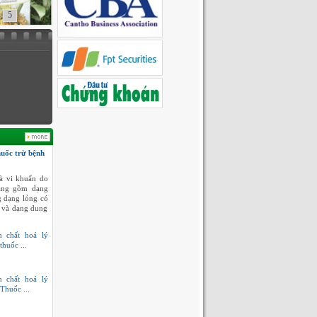
5
huốc trừ bệnh
à vi khuẩn do
dạng gồm dạng
g dạng lỏng có
 và dạng dung
h chất hoá lý
thuốc ...
h chất hoá lý
Thuốc ...