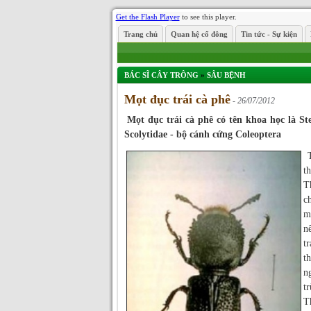
Get the Flash Player
to see this player.
Trang chủ
Quan hệ cổ đông
Tin tức - Sự kiện
BÁC SĨ CÂY TRÔNG
»
SÂU BỆNH
Mọt đục trái cà phê
- 26/07/2012
Mọt đục trái cà phê có tên khoa học là S
Scolytidae - bộ cánh cứng Coleoptera
t
T
c
m
n
tr
t
n
t
T