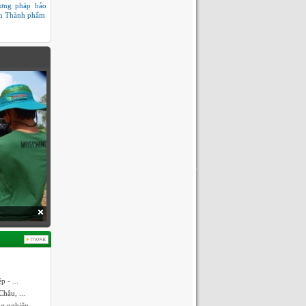
ơng pháp bảo
n Thành phẩm
 - ...
hâu, ...
ng nghiệp