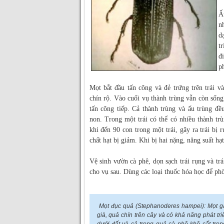
Ấ
n
d
t
đ
ph
Mọt bắt đầu tấn công và đẻ trứng trên trái v
chín rộ. Vào cuối vụ thành trùng vẫn còn sống 
tấn công tiếp. Cả thành trùng và ấu trùng đều
non. Trong một trái có thể có nhiều thành tr
khi đến 90 con trong một trái, gây ra trái bị 
chất hạt bị giảm. Khi bị hai nặng, năng suất hạ
Vệ sinh vườn cà phê, dọn sạch trái rụng và trá
cho vụ sau. Dùng các loại thuốc hóa học để phò
Mọt đục quả (Stephanoderes hampei): Mọt gâ
già, quả chín trên cây và có khả năng phát tri