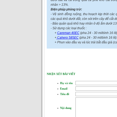
dưới đất và cả trong quả cà phê khô cất tr
nhân > 13%.
Biện pháp phòng trừ:
- Vệ sinh đồng ruộng, thu hoạch kịp thời các 
các quả khô dưới đất, còn sót trên cây để cắt đ
- Bảo quản quả khô hay nhân ở độ ẩm dưới 13
- Sử dụng các loại thuốc :
+
Careman 40EC
(pha 24 - 30 ml/bình 16 lít)
+
Cahero 585EC
(pha 24 - 30 ml/bình 16 lít)
+ Phun vào đầu vụ và lúc trái bắt đầu già (c
NHẬN XÉT BÀI VIẾT
Họ và tên
Email
Tiêu đề
Nội dung