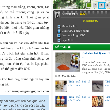
1
2
3
4
u trùng màu trắng, không chân, rất
hỏ, cơ thể thường cong lại và có
VIDEO CLIP
ạng hình chữ C. Thời gian phát
Molucide 6G
riển của ấu trùng từ 14-28 ngày tùy
Molucide 6G
iều kiện thời tiết. Thời gian nhộng
Logo CPC phần ý nghĩa
át triển từ 7-15 ngày
Lễ ra mắt Logo CPC
Cajet M10
ào đầu vụ và đạt cao điểm khi trái
MẪU MÃ SP
sót trong trái khô, chờ mùa vụ tới
 ưa thích hạt già, chín hơn là hạt
Tính chất hoá lý của T
...
ùng và ấu trùng cùng sinh sống, có
Thuốc trừ nắm bệnh v
rụng non, chín ép, hạt bị lép, phẩm
CPC sản xuất rất đa 
t có thể giảm đến 80% .
lỏng và dạng bột. Tron
dạng nhủ dầu (EC, ND)
dịch (SC, SL, DD)
i khô trên cây, tránh nguồn lây lan
Tính chất hoá lý
Tín
ng trị.
của Thuốc ...
của 
Theo
trangvangnongnghiep.com
Tính chất hoá lý
Tín
của Thuốc ...
của 
y hại chủ yếu trên các quả xanh
ển trong quả khô còn sót trên cây,