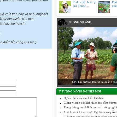
ong kho nếu phơi chưa khô, độ ẩm
Tính chất hoá lý
Phư
của Thuốc ...
quả
quả chín trên cây và phải nhặt hết
ứt sự lan truyền của mọt.
PHÓNG SỰ ẢNH
% (sau thu hoạch).
.
.
ao điểm tấn công của mọt)
CPC hậu trường làm phim quảng cáo
Ý TƯỞNG NÔNG NGHIỆP MỚI
Dự án nhà máy chế biến hạt điều
Giống vi sinh vật kích thích tạo trầm hương
Trang thông tin về lĩnh vực máy công nghiệp
Xuất khẩu trà thảo dược Việt Nam sang Âu C
Giải pháp cho thực trạng khan hiếm đất nô