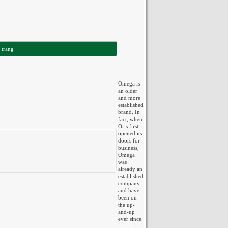
 trang
swiss
replica
watches
Omega is
an older
and more
established
brand. In
fact, when
Oris first
opened its
doors for
business,
Omega
was
already an
established
company
and have
been on
the up-
and-up
ever since.
replica