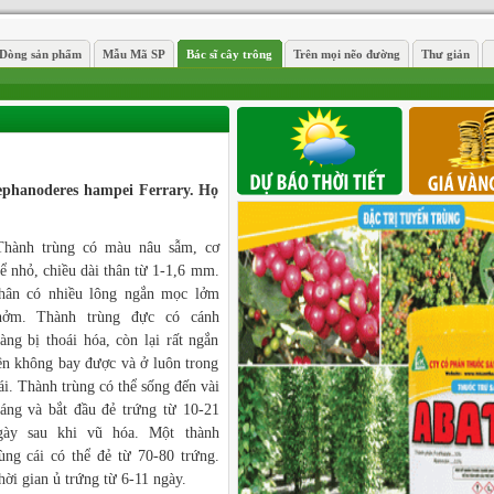
Dòng sản phẩm
Mẫu Mã SP
Bác sĩ cây trông
Trên mọi nẽo đường
Thư giản
tephanoderes hampei Ferrary. Họ
Thành trùng có màu nâu sẫm, cơ
hể nhỏ, chiều dài thân từ 1-1,6 mm.
hân có nhiều lông ngắn mọc lởm
hởm. Thành trùng đực có cánh
àng bị thoái hóa, còn lại rất ngắn
ên không bay được và ở luôn trong
ái. Thành trùng có thể sống đến vài
háng và bắt đầu đẻ trứng từ 10-21
gày sau khi vũ hóa. Một thành
rùng cái có thể đẻ từ 70-80 trứng.
hời gian ủ trứng từ 6-11 ngày.