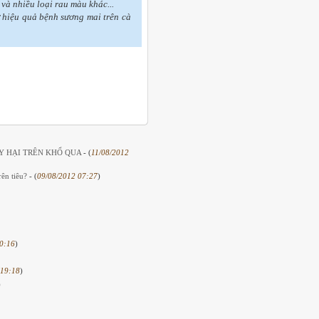
và nhiều loại rau màu khác...
 hiệu quả bệnh sương mai trên cà
ÂY HẠI TRÊN KHỔ QUA
- (
11/08/2012
rên tiêu?
- (
09/08/2012 07:27
)
0:16
)
 19:18
)
)