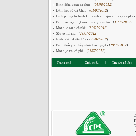
Bệnh đốm vòng cà chua
- (
01/08/2012
)
Bệnh héo rũ Cà Chua
- (
01/08/2012
)
Cách phòng trị bệnh khô cành khô quả cho cây cà phê
-
Bệnh loét sọc mặt cạo trên cây Cao Su
- (
31/07/2012
)
Mọt đục cành cà phê
- (
30/07/2012
)
Sâu tơ hại rau
- (
29/07/2012
)
Nhện gié hại cây Lúa
- (
29/07/2012
)
Bệnh thối gốc chảy nhựa Cam quýt
- (
29/07/2012
)
Mọt đục trái cà phê
- (
26/07/2012
)
Trang chủ
|
Giới thiệu
|
Tin tức nội bộ
C
T
C
G