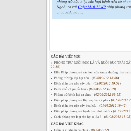
phòng trừ hữu hiệu các loại bệnh trên cà chua 
Ngoài ra với
Cajet M10 72WP
giúp phòng trừ
chua, dưa hấu....
CÁC BÀI VIẾT MỚI
PHÒNG TRỪ RUỒI ĐỤC LÁ VÀ RUỒI ĐỤC TRÁI G
20:39
)
Biện Pháp phòng trừ các loại côn trùng thường phá hại t
Phòng trừ rệp sáp hại tiêu
- (
02/08/2012 13:56
)
Bệnh thán thư trên cây tiêu
- (
02/08/2012 10:51
)
Bệnh chết chậm hồ tiêu
- (
02/08/2012 10:29
)
Phòng trừ bệnh hại cà chua
- (
02/08/2012 09:55
)
Biện pháp phòng trừ Rệp sáp hại cà phê
- (
01/08/2012 2
Bệnh thán thư trên cây dưa hấu
- (
01/08/2012 19:42
)
Biện pháp phòng trừ bệnh thán thư hại ớt
- (
01/08/2012
Cách phòng trừ loại sâu hại ở lúa ?
- (
01/08/2012 15:05
CÁC BÀI VIẾT KHÁC
Đốm lá vi khuẩn cà chua
- (
01/08/2012
)