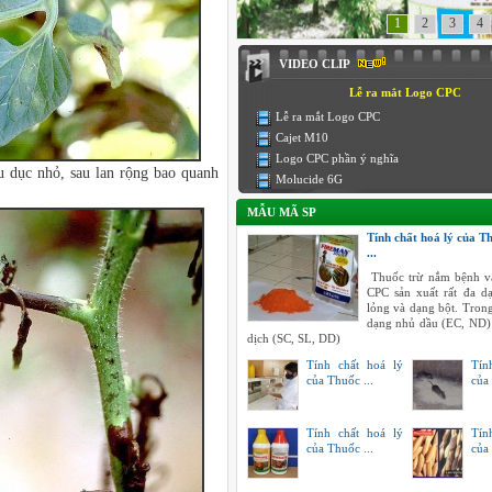
1
2
3
4
VIDEO CLIP
Lễ ra mắt Logo CPC
Lễ ra mắt Logo CPC
Cajet M10
Logo CPC phần ý nghĩa
ầu dục nhỏ, sau lan rộng bao quanh
Molucide 6G
MẪU MÃ SP
Tính chất hoá lý của T
...
Thuốc trừ nắm bệnh v
CPC sản xuất rất đa 
lỏng và dạng bột. Tron
dạng nhủ dầu (EC, ND)
dịch (SC, SL, DD)
Tính chất hoá lý
Tín
của Thuốc ...
của 
Tính chất hoá lý
Tín
của Thuốc ...
của 