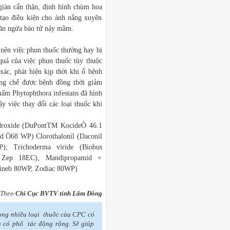
iàn cẩn thận, định hình chùm hoa
tạo điều kiện cho ánh nắng xuyên
găn ngừa bào tử nảy mầm.
nên việc phun thuốc thường hay bị
quả của việc phun thuốc tùy thuộc
xác, phát hiện kịp thời khi ổ bệnh
ống chế được bệnh đồng thời giảm
nấm Phytophthora infestans đã hình
y việc thay đổi các loại thuốc khi
ydroxide (DuPontTM KocideÒ 46.1
d Ò68 WP) Clorothalonil (Daconil
); Trichoderma viride (Biobus
Zep 18EC), Mandipropamid +
igineb 80WP, Zodiac 80WP)
Theo
Chi Cục BVTV tỉnh Lâm Đồng
rong nhiều loại thuốc của CPC có
n có phổ tác động rộng. Sẽ giúp