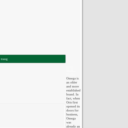
 trang
swiss
replica
watches
Omega is
an older
and more
established
brand. In
fact, when
Oris first
opened its
doors for
business,
Omega
was
already an