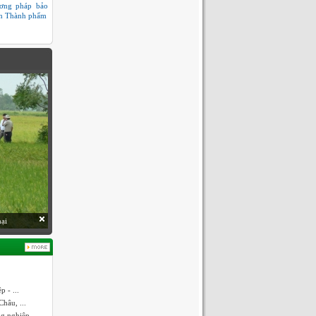
ơng pháp bảo
n Thành phẩm
 - ...
hâu, ...
ng nghiệp