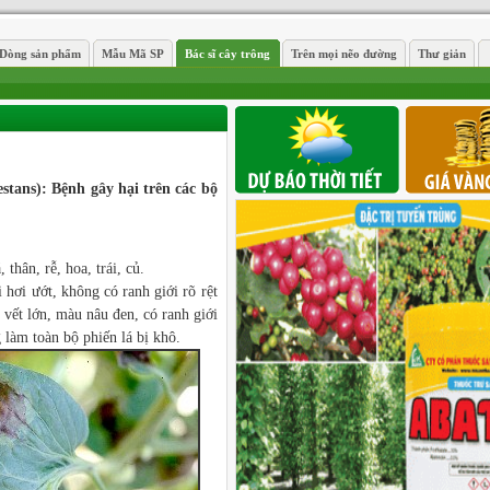
Dòng sản phẩm
Mẫu Mã SP
Bác sĩ cây trông
Trên mọi nẽo đường
Thư giản
estans):
Bệnh gây hại trên các bộ
.
thân, rễ, hoa, trái, củ.
 hơi ướt, không có ranh giới rõ rệt
 vết lớn, màu nâu đen, có ranh giới
 làm toàn bộ phiến lá bị khô.