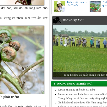
Tính chất hoá lý
Phư
của Thuốc ...
quả
 đài hoa, sau đó lan rộng làm cho
, cứng và nhăn. Khi trời ẩm ướt
PHÓNG SỰ ẢNH
CPC hậu trường làm phim quảng cáo
Ý TƯỞNG NÔNG NGHIỆP MỚI
Dự án nhà máy chế biến hạt điều
Giống vi sinh vật kích thích tạo trầm hương
h phát triển:
Trang thông tin về lĩnh vực máy công nghiệp
Xuất khẩu trà thảo dược Việt Nam sang Âu C
ời tiết ẩm và mát, nhiệt độ từ 18-
Giải pháp cho thực trạng khan hiếm đất nô