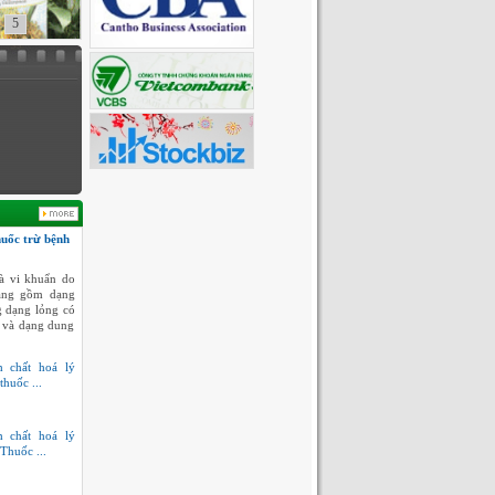
5
huốc trừ bệnh
à vi khuẩn do
dạng gồm dạng
g dạng lỏng có
 và dạng dung
h chất hoá lý
thuốc ...
h chất hoá lý
Thuốc ...