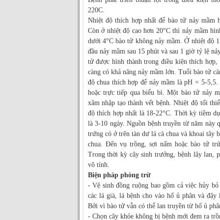
220C.
Nhiệt độ thích hợp nhất để bào tử nảy mầm h
Còn ở nhiệt độ cao hơn 20°C thì nảy mầm hì
dưới 4°C bào tử không nảy mầm. Ở nhiệt độ 12
đầu nảy mầm sau 15 phút và sau 1 giờ tỷ lệ n
tử được hình thành trong điều kiện thích hợp,
càng có khả năng nảy mầm lớn. Tuổi bào tử cà
độ chua thích hợp để nảy mầm là pH = 5-5,5.
hoặc trực tiếp qua biểu bì. Một bào tử nảy 
xâm nhập tạo thành vết bệnh. Nhiệt độ tối th
độ thích hợp nhất là 18-22°C. Thời kỳ tiềm dục
là 3-10 ngày. Nguồn bệnh truyền từ năm này 
trứng có ở trên tàn dư lá cà chua và khoai tây b
chua. Đến vụ trồng, sợi nấm hoặc bào tử t
Trong thời kỳ cây sinh trưởng, bệnh lây lan, 
vô tính.
Biện pháp phòng trừ
- Vệ sinh đồng ruộng bao gồm cả việc hủy bỏ 
các lá già, lá bệnh cho vào hố ủ phân và đậy
Bởi vì bào tử vẫn có thể lan truyền từ hố ủ ph
- Chọn cây khỏe không bị bệnh mới đem ra trồ