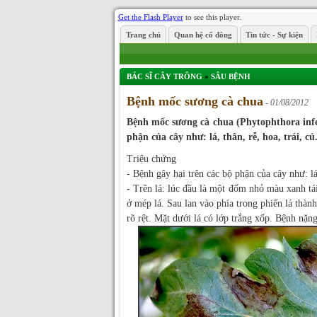
Get the Flash Player
to see this player.
Trang chủ
Quan hệ cổ đông
Tin tức - Sự kiện
BÁC SĨ CÂY TRÔNG
»
SÂU BỆNH
Bệnh mốc sương cà chua
- 01/08/2012
Bệnh mốc sương cà chua (Phytophthora inf
phận của cây như: lá, thân, rễ, hoa, trái, củ
Triệu chứng
- Bệnh gây hại trên các bộ phận của cây như: lá, 
- Trên lá: lúc đầu là một đốm nhỏ màu xanh tái
ở mép lá. Sau lan vào phía trong phiến lá thành
rõ rệt. Mặt dưới lá có lớp trắng xốp. Bệnh nặng