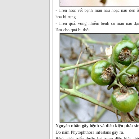
- Trên hoa: vết bệnh màu nâu hoặc nâu đen ở
hoa bị rụng.
- Trên quả: vùng nhiễm bệnh có màu nâu đậm
làm cho quả bị thối.
Nguyên nhân gây bệnh và điều kiện phát sin
Do nấm Phytophthora infestans gây ra.
Bệnh phát triển thuận lợi trong điều kiện th