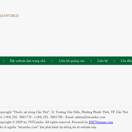
 (
31/07/2012
)
|
Đặt website làm trang chủ
|
Liên hệ quảng cáo
|
Liên hệ
|
Lên đầu
opyright “Thuốc sát trùng Cần Thơ”, 51 Trương Văn Diễn, Phường Phước Thới, TP. Cần Thơ.
el: (+84) 292. 3861770 - (+84) 292. 3861798 - Email: admin@tstcantho.com
opyright © 2009 by TSTCantho. All rights reserved. Powered by
DSCVietnam.com
.
hi rõ nguồn “tstcantho.com” khi phát hành lại thông tin từ website này.