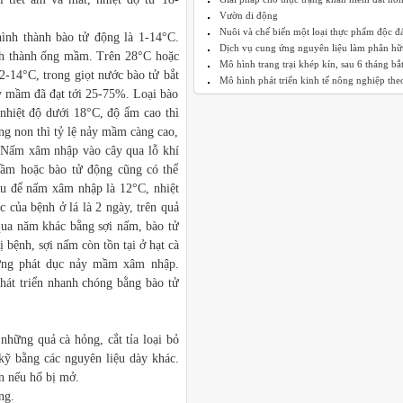
Vườn di động
Nuôi và chế biến một loại thực phẩm độc đ
ình thành bào tử động là 1-14°C.
Dịch vụ cung ứng nguyên liệu làm phân hữu
nh thành ống mầm. Trên 28°C hoặc
Mô hình trang trại khép kín, sau 6 tháng bắt 
-14°C, trong giọt nước bào tử bắt
Mô hình phát triển kinh tế nông nghiệp theo
ảy mầm đã đạt tới 25-75%. Loại bào
 nhiệt độ dưới 18°C, độ ẩm cao thì
ng non thì tỷ lệ nảy mầm càng cao,
 Nấm xâm nhập vào cây qua lỗ khí
mầm hoặc bào tử động cũng có thể
iểu để nấm xâm nhập là 12°C, nhiệt
 của bệnh ở lá là 2 ngày, trên quả
qua năm khác bằng sợi nấm, bào tử
ị bệnh, sợi nấm còn tồn tại ở hạt cà
rứng phát dục nảy mầm xâm nhập.
phát triển nhanh chóng bằng bào tử
những quả cà hỏng, cắt tỉa loại bỏ
 kỹ bằng các nguyên liệu dày khác.
ân nếu hố bị mở.
ng.