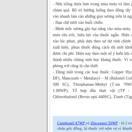
- Nên trồng thưa hơn trong mùa mưa và làm g
chùm quả. Bố trí hướng luống theo đông tây 
vào nhanh làm ráo những giọt sương trên lá n
- Hạn chế tưới vào buổi chiều
- Bệnh mốc sương gây hại nặng vào mùa mưa, 
mưa rửa trôi, hiệu lực của thuốc ngắn. Hiệu 
vào lúc phun, phải dựa theo sự dự tính chính 
xuất hiện, phun thuốc đúng cách thì mới kh
được chi phí. Hiện nay theo một số ý kiến khi 
thành nhiều chủng sinh học kháng thuốc. Vì vậ
phòng trừ cũng là cần thiết.
- Dùng một trong các loại thuốc: Copper H
DF), Mancozeb + Metalaxyl – M (Ridomil Gol
500 SC), Thiophanate-Methyl (T.sin 70WP
1.00WP), Tổ hợp dầu thực vật (TP - 
Chlorothalonil (Revus opti 440SC), Zineb (T
Canthomil 47WP
và
Zincopper 50WP
: là 2 t
chứa gốc đồng, là thuốc trừ nấm và vi khuẩ