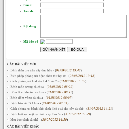
Email
Tiêu đề
Nội dung
Mã bảo vệ
CÁC BÀI VIẾT MỚI
Bệnh thán thư trên cây dưa hấu
- (
01/08/2012 19:42
)
Biện pháp phòng trừ bệnh thán thư hại ớt
- (
01/08/2012 19:18
)
Cách phòng trừ loại sâu hại ở lúa ?
- (
01/08/2012 15:05
)
Bệnh mốc sương cà chua
- (
01/08/2012 08:22
)
Đốm lá vi khuẩn cà chua
- (
01/08/2012 08:11
)
Bệnh đốm vòng cà chua
- (
01/08/2012 08:07
)
Bệnh héo rũ Cà Chua
- (
01/08/2012 07:31
)
Cách phòng trị bệnh khô cành khô quả cho cây cà phê
- (
31/07/2012 14:21
)
Bệnh loét sọc mặt cạo trên cây Cao Su
- (
31/07/2012 09:59
)
Mọt đục cành cà phê
- (
30/07/2012 14:50
)
CÁC BÀI VIẾT KHÁC