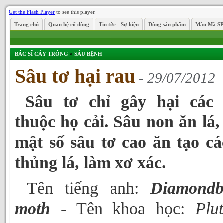
Get the Flash Player
to see this player.
Trang chủ
Quan hệ cổ đông
Tin tức - Sự kiện
Dòng sản phẩm
Mẫu Mã S
BÁC SĨ CÂY TRÔNG
»
SÂU BỆNH
Sâu tơ hại rau
- 29/07/2012
Sâu tơ chỉ gây hại các 
thuộc họ cải. Sâu non ăn lá,
mật số sâu tơ cao ăn tạo cá
thủng lá, làm xơ xác.
Tên tiếng anh:
Diamondb
moth
- Tên khoa học:
Plut