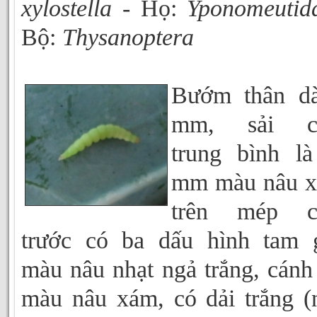
xylostella
- Họ:
Yponomeutid
Bộ:
Thysanoptera
Bướm thân dà
mm, sải c
trung bình l
mm màu nâu x
trên mép c
trước có ba dấu hình tam 
màu nâu nhạt ngả trắng, cánh
màu nâu xám, có dải trắng (