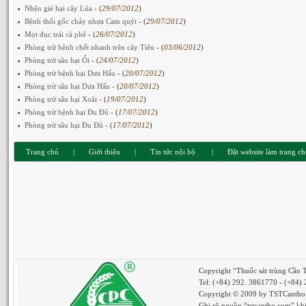
Nhện gié hại cây Lúa
- (
29/07/2012
)
Bệnh thối gốc chảy nhựa Cam quýt
- (
29/07/2012
)
Mọt đục trái cà phê
- (
26/07/2012
)
Phòng trừ bệnh chết nhanh trên cây Tiêu
- (
03/06/2012
)
Phòng trừ sâu hại Ổi
- (
24/07/2012
)
Phòng trừ bệnh hại Dưa Hấu
- (
20/07/2012
)
Phòng trừ sâu hại Dưa Hấu
- (
20/07/2012
)
Phòng trừ sâu hại Xoài
- (
19/07/2012
)
Phòng trừ bệnh hại Đu Đủ
- (
17/07/2012
)
Phòng trừ sâu hại Đu Đủ
- (
17/07/2012
)
Trang chủ
|
Giới thiệu
|
Tin tức nội bộ
|
Đặt website làm trang c
Copyright “Thuốc sát trùng Cần 
Tel: (+84) 292. 3861770 - (+84)
Copyright © 2009 by TSTCantho. 
Ghi rõ nguồn “tstcantho.com” khi 