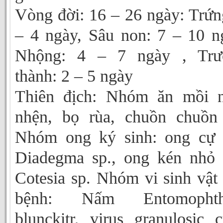
Vòng đời: 16 – 26 ngày: Trứn
– 4 ngày, Sâu non: 7 – 10 n
Nhộng: 4 – 7 ngày , Trư
thành: 2 – 5 ngày
Thiên địch: Nhóm ăn mồi n
nhện, bọ rùa, chuồn chuồn
Nhóm ong ký sinh: ong cự 
Diadegma sp., ong kén nhỏ 
Cotesia sp. Nhóm vi sinh vật
bệnh: Nấm Entomophth
blunckitr, virus granulosic 