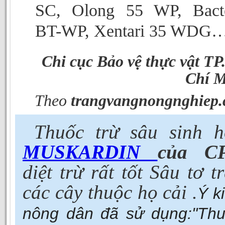
SC, Olong 55 WP, Bacte
BT-WP, Xentari 35 WDG…
Chi cục Bảo vệ thực vật TP
Chí 
Theo
trangvangnongnghiep
Thuốc trừ sâu sinh h
MUSKARDIN
của C
diệt trừ rất tốt Sâu tơ t
các cây thuộc họ cải .
Ý k
nông dân đã sử dụng:
"Th